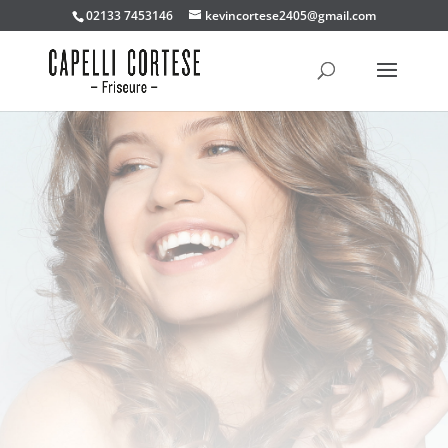
02133 7453146
kevincortese2405@gmail.com